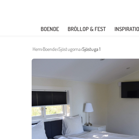
BOENDE
BRÖLLOP & FEST
INSPIRATIO
›
›
›
Hem
Boende
Sjöstugorna
Sjöstuga 1