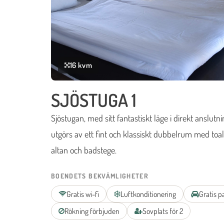
16 kvm
SJÖSTUGA 1
Sjöstugan, med sitt fantastiskt läge i direkt anslutni
utgörs av ett fint och klassiskt dubbelrum med toa
altan och badstege.
BOENDETS BEKVÄMLIGHETER
Gratis wi-fi
Luftkonditionering
Gratis p
Rökning förbjuden
Sovplats för 2