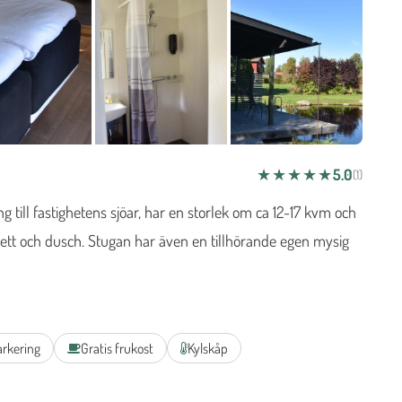
5.0
★★★★★
(1)
+4 foton
ng till fastighetens sjöar, har en storlek om ca 12-17 kvm och
lett och dusch. Stugan har även en tillhörande egen mysig
arkering
Gratis frukost
Kylskåp