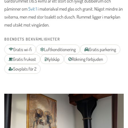
Gårdsrummet (16.5 kvm) är ett stort och lyxigt dubbelrum och
påminner om
Svit 1
i materialval med glas och granit. Något mindre än
sviterna, men med stor toalett och dusch. Rummet ligger i markplan
med utsikt mot vingården.
BOENDETS BEKVÄMLIGHETER
Gratis wi-fi
Luftkonditionering
Gratis parkering
Gratis frukost
Kylskåp
Rökning förbjuden
Sovplats för 2