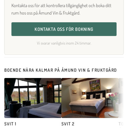
Kontakta oss för att kontrollera tillgänglighet och boka ditt
rum hos oss på Åmund Vin & Fruktgård.
KONTAKTA OSS FÖR BOKNING
Vi svarar vanligtvis inom 24 timmar.
BOENDE NÄRA KALMAR PÅ ÅMUND VIN & FRUKTGÅRD
SVIT 1
SVIT 2
TORP